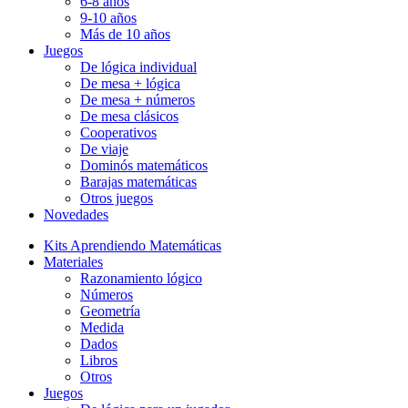
6-8 años
9-10 años
Más de 10 años
Juegos
De lógica individual
De mesa + lógica
De mesa + números
De mesa clásicos
Cooperativos
De viaje
Dominós matemáticos
Barajas matemáticas
Otros juegos
Novedades
Kits Aprendiendo Matemáticas
Materiales
Razonamiento lógico
Números
Geometría
Medida
Dados
Libros
Otros
Juegos