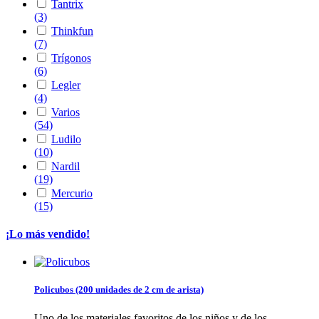
Tantrix
(3)
Thinkfun
(7)
Trígonos
(6)
Legler
(4)
Varios
(54)
Ludilo
(10)
Nardil
(19)
Mercurio
(15)
¡Lo más vendido!
Policubos (200 unidades de 2 cm de arista)
Uno de los materiales favoritos de los niños y de los