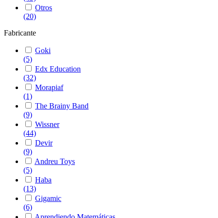
Otros
(20)
Fabricante
Goki
(5)
Edx Education
(32)
Morapiaf
(1)
The Brainy Band
(9)
Wissner
(44)
Devir
(9)
Andreu Toys
(5)
Haba
(13)
Gigamic
(6)
Aprendiendo Matemáticas