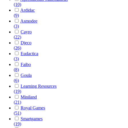
(10)
Ardidac
(9)
Asmodee
(3)
Cayro
(22)
Djeco
(26)
Eudactica
(3)
Faibo
(8)
Goula
(6)
Learning Resources
(19)
Miniland
(21)
Royal Games
(51)
Smartgames
(19)