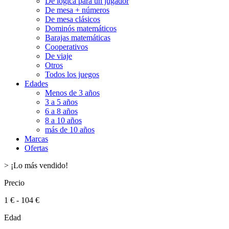
De lógica para un jugador
De mesa + números
De mesa clásicos
Dominós matemáticos
Barajas matemáticas
Cooperativos
De viaje
Otros
Todos los juegos
Edades
Menos de 3 años
3 a 5 años
6 a 8 años
8 a 10 años
más de 10 años
Marcas
Ofertas
>
¡Lo más vendido!
Precio
1 € - 104 €
Edad