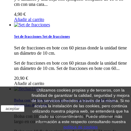
cm con una cara...
4,90 €
Añadir al carrito
Set de fracciones
Set de fracciones
Set de fracciones en bote con 60 piezas donde la unidad tiene
un diámetro de 10 cm.
Set de fracciones en bote con 60 piezas donde la unidad tiene
un diámetro de 10 cm.
Set de fracciones en bote con 60...
20,90 €
Añadir al carrito
Utilizamos cookies propias y de terceros, con la
finalidad de garantizar la calidad, seguridad y mejora
Bolsa con 10 flechas giratorias de 71 mm
Bolsa con 10 flechas
de los servicios ofrecidos a través de la misma. Si no
giratorias de 71 mm
acepta la instalación de las cookies, pero continúa
aceptar
utilizando nuestra página web, se entenderá que ha
Bolsa con 10 flechas giratorias de plástico de 71 mm de
dado su consentimiento. Puede obtener más
largo en color rojo.
información a este respecto consultando nuestra
política de cookies