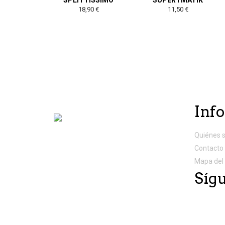
SPLITTISSIMO
SUPERTMATIK
18,90 €
11,50 €
Inf
Quiénes 
Contacto
Mapa del 
Síg