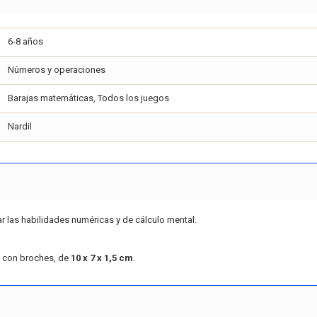
6-8 años
Números y operaciones
Barajas matemáticas, Todos los juegos
Nardil
lar las habilidades numéricas y de cálculo mental.
o con broches, de
10 x 7 x 1,5 cm
.