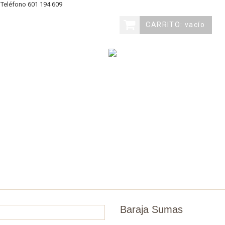
eléfono
601 194 609
CARRITO:
vacío
ovedades
Materiales
Juegos
Edades
Marc
Baraja Sumas