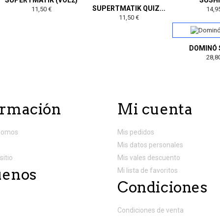
SUPERTMATIK (VOL2)
SUSHI
SUPERTMATIK QUIZ...
11,50 €
14,9
11,50 €
DOMINÓ
28,8
ormación
Mi cuenta
somos
Mis pedidos
Mis datos personales
sitio
Mis vales descuento
uenos
Mi lista de favoritos
Condiciones
Condiciones de venta