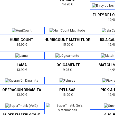
14,90 €
EL REY DE LO
19,9
HURRICOUNT
HURRICOUNT MATHITUDE
ISLA CA
15,90 €
15,90 €
12,9
LAMA
LÓGICAMENTE
MATCH 
13,90 €
9,95 €
14,9
OPERACIÓN DINAMITA
PELUSAS
PICK-A
13,90 €
13,90 €
12,9