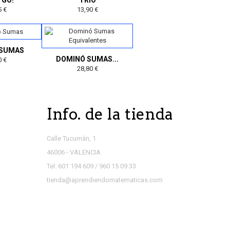
 GO!
TRIO
5 €
13,90 €
 SUMAS
DOMINÓ SUMAS...
0 €
28,80 €
Info. de la tienda
Calle Tucumán, 1
46006 - VALENCIA
Tel: 601 194 609 / 960 15 09 33
tienda@aprendiendomatematicas.com