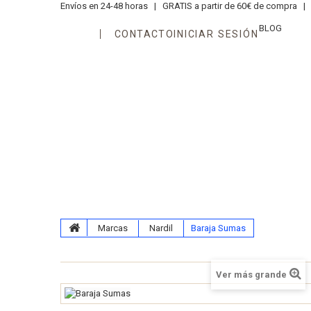
Envíos en 24-48 horas |
GRATIS a partir de 60€ de compra |
T
BLOG
CONTACTO
INICIAR SESIÓN
Áreas
Edades
Juegos
N
Kits Aprendiendo Matemáticas
Marcas
Nardil
Baraja Sumas
Ver más grande