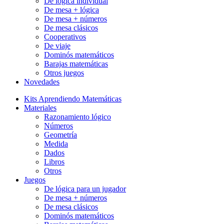
De lógica individual
De mesa + lógica
De mesa + números
De mesa clásicos
Cooperativos
De viaje
Dominós matemáticos
Barajas matemáticas
Otros juegos
Novedades
Kits Aprendiendo Matemáticas
Materiales
Razonamiento lógico
Números
Geometría
Medida
Dados
Libros
Otros
Juegos
De lógica para un jugador
De mesa + números
De mesa clásicos
Dominós matemáticos