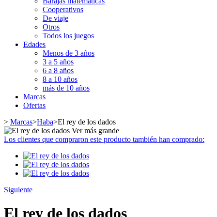
Barajas matemáticas
Cooperativos
De viaje
Otros
Todos los juegos
Edades
Menos de 3 años
3 a 5 años
6 a 8 años
8 a 10 años
más de 10 años
Marcas
Ofertas
>
Marcas
>
Haba
>
El rey de los dados
Ver más grande
Los clientes que compraron este producto también han comprado:
Siguiente
El rey de los dados