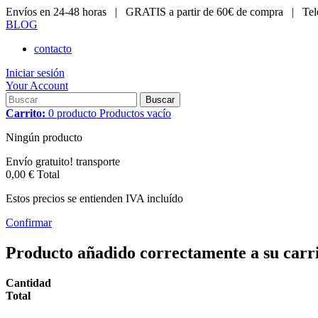
Envíos en 24-48 horas |
GRATIS a partir de 60€ de compra |
Tel
BLOG
contacto
Iniciar sesión
Your Account
Buscar
Carrito:
0
producto
Productos
vacío
Ningún producto
Envío gratuito!
transporte
0,00 €
Total
Estos precios se entienden IVA incluído
Confirmar
Producto añadido correctamente a su carr
Cantidad
Total