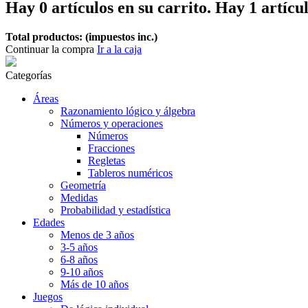
Hay
0
artículos en su carrito.
Hay 1 artícul
Total productos: (impuestos inc.)
Continuar la compra
Ir a la caja
Categorías
Áreas
Razonamiento lógico y álgebra
Números y operaciones
Números
Fracciones
Regletas
Tableros numéricos
Geometría
Medidas
Probabilidad y estadística
Edades
Menos de 3 años
3-5 años
6-8 años
9-10 años
Más de 10 años
Juegos