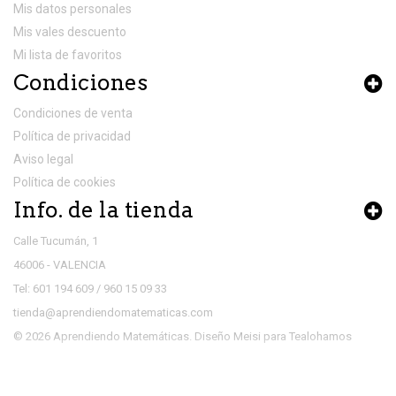
Mis datos personales
Mis vales descuento
Mi lista de favoritos
Condiciones
Condiciones de venta
Política de privacidad
Aviso legal
Política de cookies
Info. de la tienda
Calle Tucumán, 1
46006 - VALENCIA
Tel: 601 194 609 / 960 15 09 33
tienda@aprendiendomatematicas.com
© 2026 Aprendiendo Matemáticas. Diseño
Meisi
para
Tealohamos
Utilizamos cookies propias y de terceros, con la
finalidad de garantizar la calidad, seguridad y mejora
de los servicios ofrecidos a través de la misma. Si no