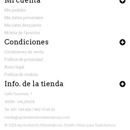
Mi cuenta
Mis pedidos
Mis datos personales
Mis vales descuento
Mi lista de favoritos
Condiciones
Condiciones de venta
Política de privacidad
Aviso legal
Política de cookies
Info. de la tienda
Calle Tucumán, 1
46006 - VALENCIA
Tel: 601 194 609 / 960 15 09 33
tienda@aprendiendomatematicas.com
© 2026 Aprendiendo Matemáticas. Diseño
Meisi
para
Tealohamos