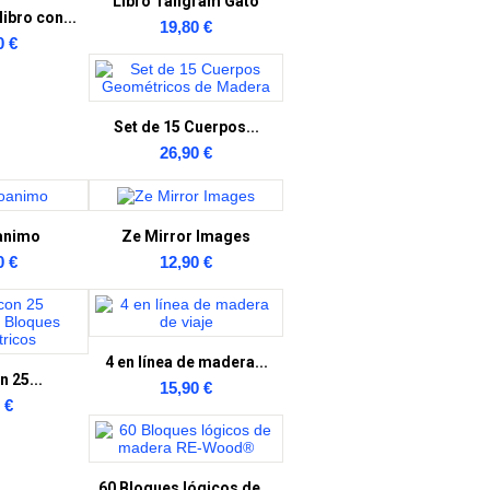
Libro Tangram Gato
ibro con...
19,80 €
0 €
Set de 15 Cuerpos...
26,90 €
animo
Ze Mirror Images
0 €
12,90 €
4 en línea de madera...
n 25...
15,90 €
 €
60 Bloques lógicos de...