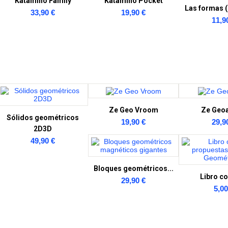
Katamino Family
Katamino Pocket
Las formas (l
33,90 €
19,90 €
11,9
Ze Geo Vroom
Ze Geo
Sólidos geométricos
19,90 €
29,9
2D3D
49,90 €
Bloques geométricos...
Libro co
29,90 €
5,00