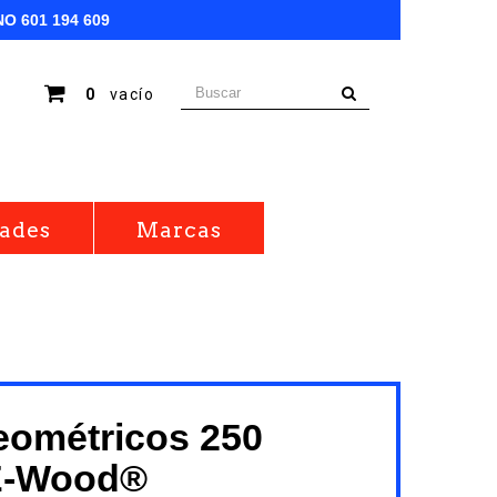
NO
601 194 609
0
vacío
ades
Marcas
eométricos 250
E-Wood®