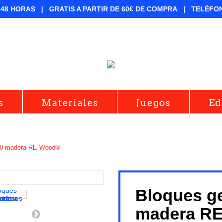
-48 HORAS |
GRATIS A PARTIR DE 60€ DE COMPRA |
TELÉFO
s
Materiales
Juegos
Ed
250 madera RE-Wood®
Bloques g
madera R