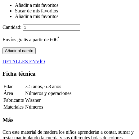
Añadir a mis favoritos
Sacar de mis favoritos
Añadir a mis favoritos
Cantidad:
*
Envíos gratis a partir de 60€
Añadir al carrito
DETALLES ENVÍO
Ficha técnica
Edad
3-5 años, 6-8 años
Área
Números y operaciones
Fabricante
Wissner
Materiales
Números
Más
Con este material de madera los niños aprenderán a contar, sumar y
restar manipulando la cuerda y sus diferentes bolas de colores.