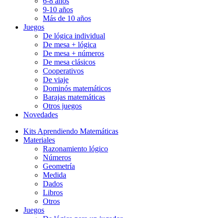
6-8 años
9-10 años
Más de 10 años
Juegos
De lógica individual
De mesa + lógica
De mesa + números
De mesa clásicos
Cooperativos
De viaje
Dominós matemáticos
Barajas matemáticas
Otros juegos
Novedades
Kits Aprendiendo Matemáticas
Materiales
Razonamiento lógico
Números
Geometría
Medida
Dados
Libros
Otros
Juegos