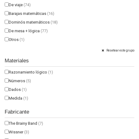
De viaje
(74)
Barajas matemáticas
(16)
Dominós matemáticos
(18)
De mesa + lógica
(77)
Otros
(1)
Resetear este grupo
Materiales
Razonamiento lógico
(1)
Números
(5)
Dados
(1)
Medida
(1)
Fabricante
The Brainy Band
(7)
Wissner
(3)