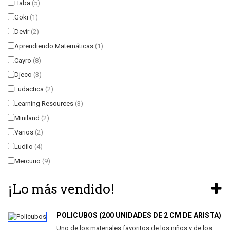
Haba
(5)
Goki
(1)
Devir
(2)
Aprendiendo Matemáticas
(1)
Cayro
(8)
Djeco
(3)
Eudactica
(2)
Learning Resources
(3)
Miniland
(2)
Varios
(2)
Ludilo
(4)
Mercurio
(9)
¡Lo más vendido!
POLICUBOS (200 UNIDADES DE 2 CM DE ARISTA)
Uno de los materiales favoritos de los niños y de los