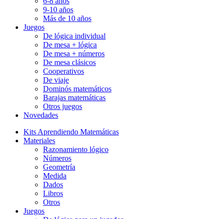
6-8 años
9-10 años
Más de 10 años
Juegos
De lógica individual
De mesa + lógica
De mesa + números
De mesa clásicos
Cooperativos
De viaje
Dominós matemáticos
Barajas matemáticas
Otros juegos
Novedades
Kits Aprendiendo Matemáticas
Materiales
Razonamiento lógico
Números
Geometría
Medida
Dados
Libros
Otros
Juegos