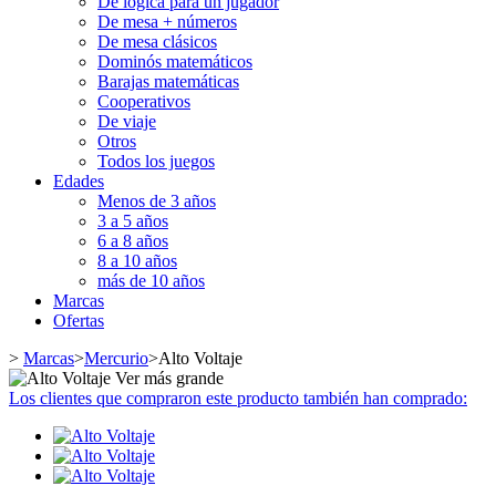
De lógica para un jugador
De mesa + números
De mesa clásicos
Dominós matemáticos
Barajas matemáticas
Cooperativos
De viaje
Otros
Todos los juegos
Edades
Menos de 3 años
3 a 5 años
6 a 8 años
8 a 10 años
más de 10 años
Marcas
Ofertas
>
Marcas
>
Mercurio
>
Alto Voltaje
Ver más grande
Los clientes que compraron este producto también han comprado: