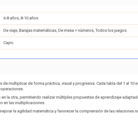
6-8 años, 8-10 años
De viaje, Barajas matemáticas, De mesa + números, Todos los juegos
Cayro
e multiplicar de forma práctica, visual y progresiva. Cada tabla del 1 al 10 est
y operaciones.
o en la otra, permitiendo realizar múltiples propuestas de aprendizaje adaptada
ón en las multiplicaciones.
, mejorar la agilidad matemática y favorecer la comprensión de las relaciones n