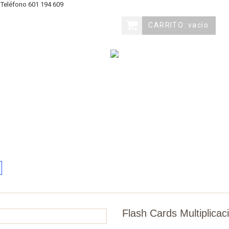
eléfono
601 194 609
CARRITO:
vacío
ovedades
Materiales
Juegos
Edades
Marc
Flash Cards Multiplicac