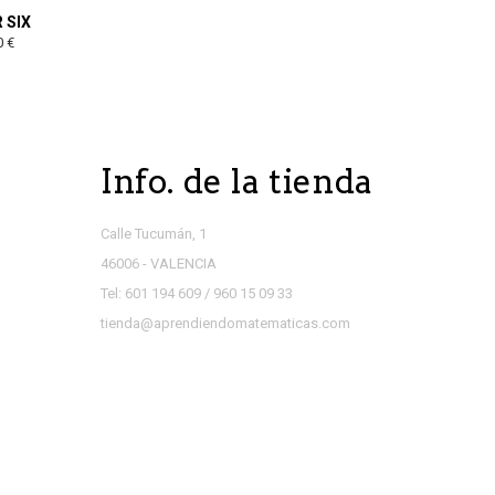
 SIX
0 €
Info. de la tienda
Calle Tucumán, 1
46006 - VALENCIA
Tel: 601 194 609 / 960 15 09 33
tienda@aprendiendomatematicas.com