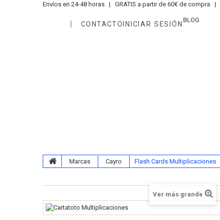
Envíos en 24-48 horas |
GRATIS a partir de 60€ de compra |
T
BLOG
CONTACTO
INICIAR SESIÓN
Áreas
Edades
Juegos
N
Kits Aprendiendo Matemáticas
Marcas
Cayro
Flash Cards Multiplicaciones
Ver más grande