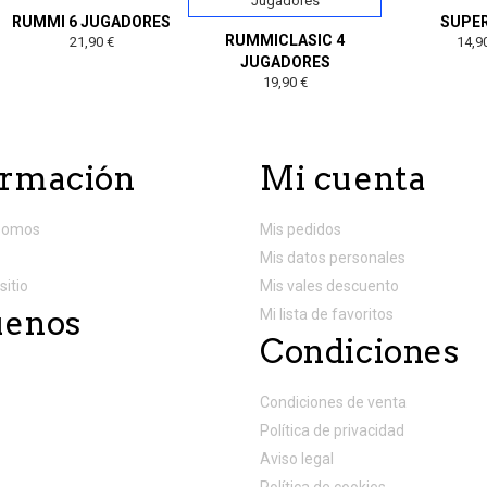
RUMMI 6 JUGADORES
SUPER
RUMMICLASIC 4
21,90 €
14,9
JUGADORES
19,90 €
ormación
Mi cuenta
somos
Mis pedidos
Mis datos personales
sitio
Mis vales descuento
uenos
Mi lista de favoritos
Condiciones
Condiciones de venta
Política de privacidad
Aviso legal