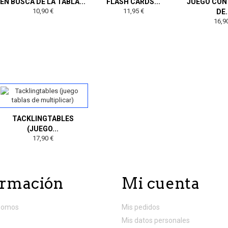
EN BUSCA DE LA TABLA...
FLASH CARDS...
JUEGO CON
10,90 €
11,95 €
DE.
16,9
TACKLINGTABLES
(JUEGO...
17,90 €
ormación
Mi cuenta
somos
Mis pedidos
Mis datos personales