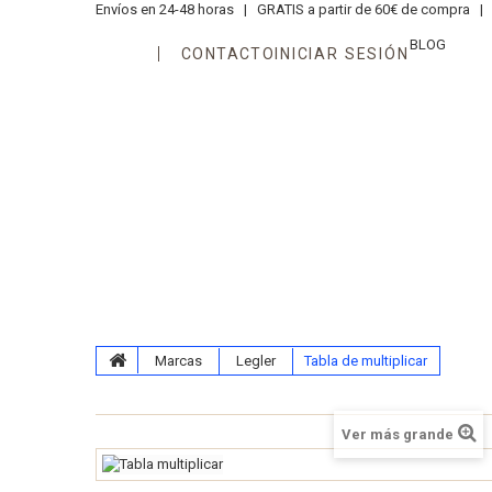
Envíos en 24-48 horas |
GRATIS a partir de 60€ de compra |
T
BLOG
CONTACTO
INICIAR SESIÓN
Áreas
Edades
Juegos
N
Kits Aprendiendo Matemáticas
Marcas
Legler
Tabla de multiplicar
Ver más grande