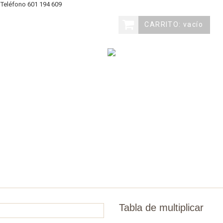
eléfono
601 194 609
CARRITO:
vacío
ovedades
Materiales
Juegos
Edades
Marc
Tabla de multiplicar