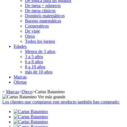
De lógica para un jugador
De mesa + números
De mesa clásicos
Dominós matemáticos
Barajas matemáticas
Cooperativos
De viaje
Otros
Todos los juegos
Edades
Menos de 3 años
3 a 5 años
6 a 8 años
8 a 10 años
más de 10 años
Marcas
Ofertas
>
Marcas
>
Djeco
>
Cartas Batanimo
Ver más grande
Los clientes que compraron este producto también han comprado: