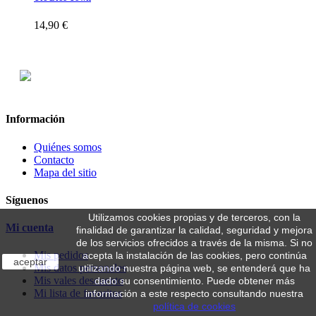
14,90 €
Información
Quiénes somos
Contacto
Mapa del sitio
Síguenos
Utilizamos cookies propias y de terceros, con la
Mi cuenta
finalidad de garantizar la calidad, seguridad y mejora
de los servicios ofrecidos a través de la misma. Si no
Mis pedidos
acepta la instalación de las cookies, pero continúa
aceptar
Mis datos personales
utilizando nuestra página web, se entenderá que ha
Mis vales descuento
dado su consentimiento. Puede obtener más
Mi lista de favoritos
información a este respecto consultando nuestra
política de cookies