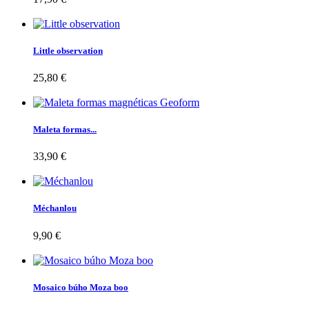
Little observation
25,80 €
Maleta formas...
33,90 €
Méchanlou
9,90 €
Mosaico búho Moza boo