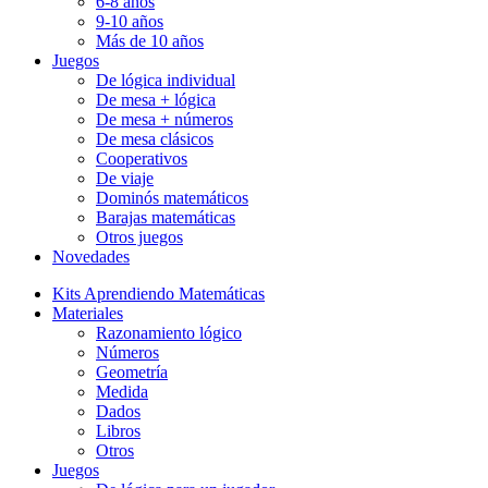
6-8 años
9-10 años
Más de 10 años
Juegos
De lógica individual
De mesa + lógica
De mesa + números
De mesa clásicos
Cooperativos
De viaje
Dominós matemáticos
Barajas matemáticas
Otros juegos
Novedades
Kits Aprendiendo Matemáticas
Materiales
Razonamiento lógico
Números
Geometría
Medida
Dados
Libros
Otros
Juegos