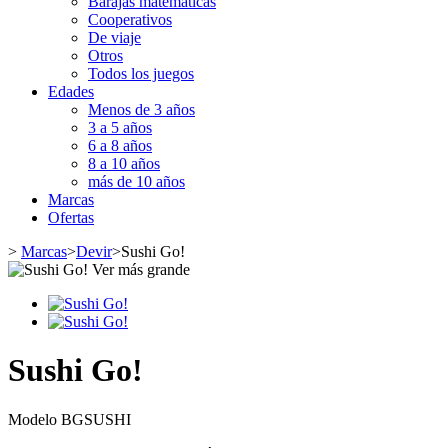
Barajas matemáticas
Cooperativos
De viaje
Otros
Todos los juegos
Edades
Menos de 3 años
3 a 5 años
6 a 8 años
8 a 10 años
más de 10 años
Marcas
Ofertas
>
Marcas
>
Devir
>
Sushi Go!
Ver más grande
Sushi Go!
Modelo
BGSUSHI