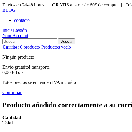
Envíos en 24-48 horas |
GRATIS a partir de 60€ de compra |
Tel
BLOG
contacto
Iniciar sesión
Your Account
Buscar
Carrito:
0
producto
Productos
vacío
Ningún producto
Envío gratuito!
transporte
0,00 €
Total
Estos precios se entienden IVA incluído
Confirmar
Producto añadido correctamente a su carr
Cantidad
Total