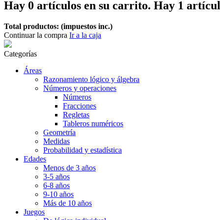
Hay
0
artículos en su carrito.
Hay 1 artícul
Total productos: (impuestos inc.)
Continuar la compra
Ir a la caja
Categorías
Áreas
Razonamiento lógico y álgebra
Números y operaciones
Números
Fracciones
Regletas
Tableros numéricos
Geometría
Medidas
Probabilidad y estadística
Edades
Menos de 3 años
3-5 años
6-8 años
9-10 años
Más de 10 años
Juegos