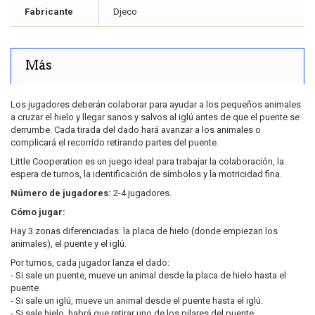
Fabricante
Djeco
Más
Los jugadores deberán colaborar para ayudar a los pequeños animales
a cruzar el hielo y llegar sanos y salvos al iglú antes de que el puente se
derrumbe. Cada tirada del dado hará avanzar a los animales o
complicará el recorrido retirando partes del puente.
Little Cooperation es un juego ideal para trabajar la colaboración, la
espera de turnos, la identificación de símbolos y la motricidad fina.
Número de jugadores:
2-4 jugadores.
Cómo jugar:
Hay 3 zonas diferenciadas: la placa de hielo (donde empiezan los
animales), el puente y el iglú.
Por turnos, cada jugador lanza el dado:
- Si sale un puente, mueve un animal desde la placa de hielo hasta el
puente.
- Si sale un iglú, mueve un animal desde el puente hasta el iglú.
- Si sale hielo, habrá que retirar uno de los pilares del puente.