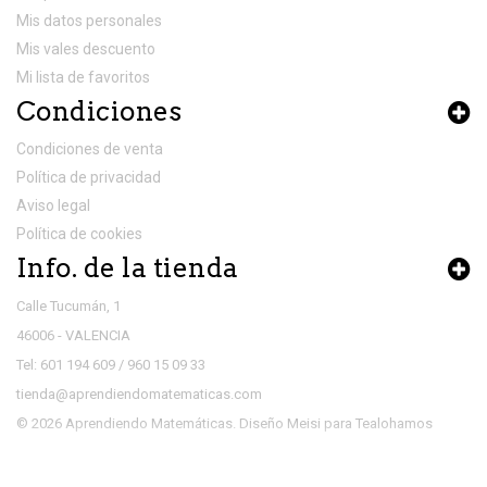
Mis datos personales
Mis vales descuento
Mi lista de favoritos
Condiciones
Condiciones de venta
Política de privacidad
Aviso legal
Política de cookies
Info. de la tienda
Calle Tucumán, 1
46006 - VALENCIA
Tel: 601 194 609 / 960 15 09 33
tienda@aprendiendomatematicas.com
© 2026 Aprendiendo Matemáticas. Diseño
Meisi
para
Tealohamos
Utilizamos cookies propias y de terceros, con la
finalidad de garantizar la calidad, seguridad y mejora