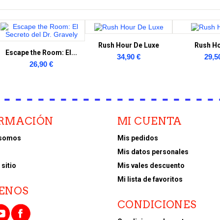
Rush Hour De Luxe
Rush Ho
Escape the Room: El...
34,90 €
29,5
26,90 €
ORMACIÓN
MI CUENTA
 somos
Mis pedidos
o
Mis datos personales
sitio
Mis vales descuento
Mi lista de favoritos
ENOS
CONDICIONES