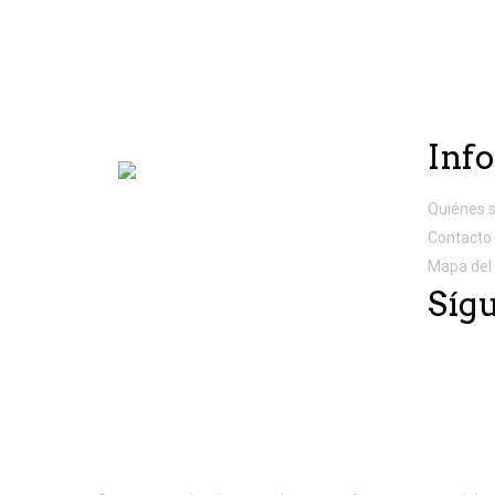
Inf
Quiénes 
Contacto
Mapa del 
Síg