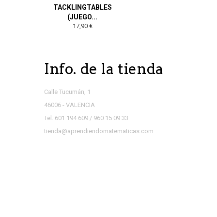
TACKLINGTABLES
(JUEGO...
17,90 €
Info. de la tienda
Calle Tucumán, 1
46006 - VALENCIA
Tel: 601 194 609 / 960 15 09 33
tienda@aprendiendomatematicas.com