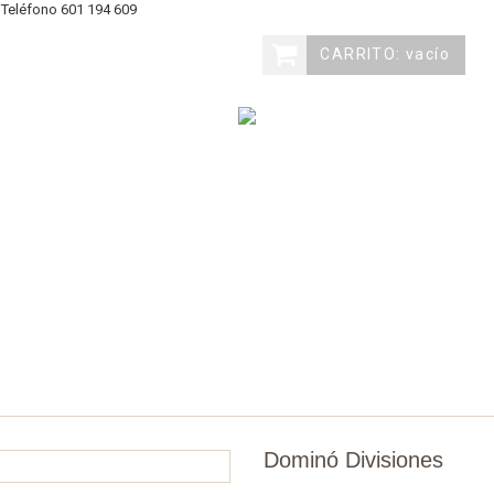
eléfono
601 194 609
CARRITO:
vacío
ovedades
Materiales
Juegos
Edades
Marc
Dominó Divisiones