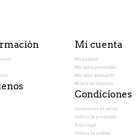
ormación
Mi cuenta
somos
Mis pedidos
Mis datos personales
sitio
Mis vales descuento
uenos
Mi lista de favoritos
Condiciones
Condiciones de venta
Política de privacidad
Aviso legal
Política de cookies