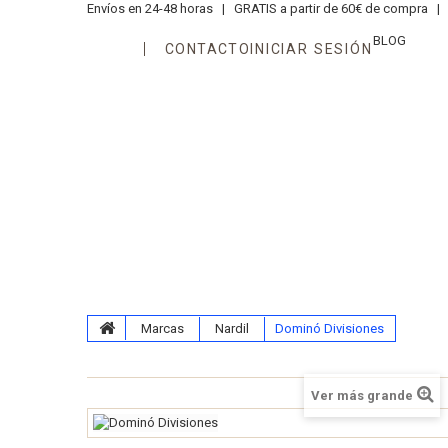
Envíos en 24-48 horas |
GRATIS a partir de 60€ de compra |
T
BLOG
CONTACTO
INICIAR SESIÓN
Áreas
Edades
Juegos
N
Kits Aprendiendo Matemáticas
Marcas
Nardil
Dominó Divisiones
Ver más grande