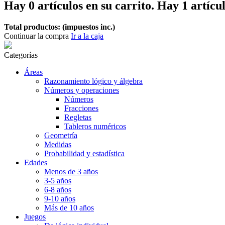
Hay
0
artículos en su carrito.
Hay 1 artícul
Total productos: (impuestos inc.)
Continuar la compra
Ir a la caja
Categorías
Áreas
Razonamiento lógico y álgebra
Números y operaciones
Números
Fracciones
Regletas
Tableros numéricos
Geometría
Medidas
Probabilidad y estadística
Edades
Menos de 3 años
3-5 años
6-8 años
9-10 años
Más de 10 años
Juegos