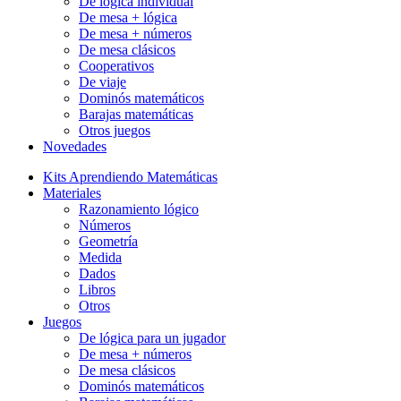
De lógica individual
De mesa + lógica
De mesa + números
De mesa clásicos
Cooperativos
De viaje
Dominós matemáticos
Barajas matemáticas
Otros juegos
Novedades
Kits Aprendiendo Matemáticas
Materiales
Razonamiento lógico
Números
Geometría
Medida
Dados
Libros
Otros
Juegos
De lógica para un jugador
De mesa + números
De mesa clásicos
Dominós matemáticos