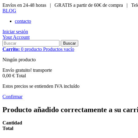
Envíos en 24-48 horas |
GRATIS a partir de 60€ de compra |
Tel
BLOG
contacto
Iniciar sesión
Your Account
Buscar
Carrito:
0
producto
Productos
vacío
Ningún producto
Envío gratuito!
transporte
0,00 €
Total
Estos precios se entienden IVA incluído
Confirmar
Producto añadido correctamente a su carr
Cantidad
Total