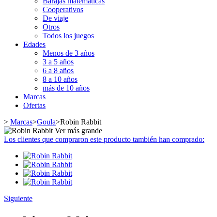
Barajas matemáticas
Cooperativos
De viaje
Otros
Todos los juegos
Edades
Menos de 3 años
3 a 5 años
6 a 8 años
8 a 10 años
más de 10 años
Marcas
Ofertas
>
Marcas
>
Goula
>
Robin Rabbit
Ver más grande
Los clientes que compraron este producto también han comprado:
Siguiente