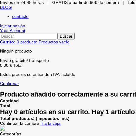
Envíos en 24-48 horas |
GRATIS a partir de 60€ de compra |
Telé
BLOG
contacto
Iniciar sesión
Your Account
Buscar
Carrito:
0
producto
Productos
vacío
Ningún producto
Envío gratuito!
transporte
0,00 €
Total
Estos precios se entienden IVA incluído
Confirmar
Producto añadido correctamente a su carri
Cantidad
Total
Hay
0
artículos en su carrito.
Hay 1 artículo
Total productos: (impuestos inc.)
Continuar la compra
Ir a la caja
Categorías