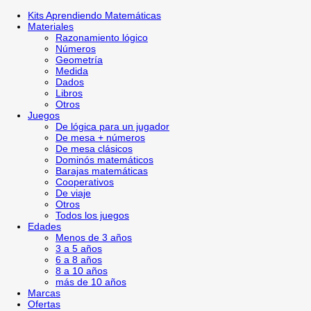
Kits Aprendiendo Matemáticas
Materiales
Razonamiento lógico
Números
Geometría
Medida
Dados
Libros
Otros
Juegos
De lógica para un jugador
De mesa + números
De mesa clásicos
Dominós matemáticos
Barajas matemáticas
Cooperativos
De viaje
Otros
Todos los juegos
Edades
Menos de 3 años
3 a 5 años
6 a 8 años
8 a 10 años
más de 10 años
Marcas
Ofertas