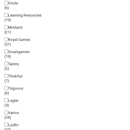
Goula
(6)
Learning Resources
(19)
Miniland
(21)
Royal Games
(51)
Smartgames
(19)
Tantrix
(3)
Thinkfun
(7)
Trígonos
(6)
Legler
(4)
Varios
(54)
Ludilo
(10)