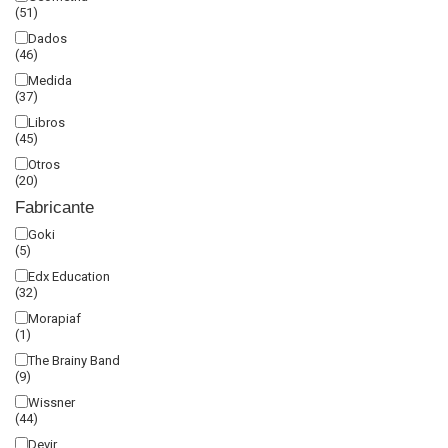
(51)
Dados
(46)
Medida
(37)
Libros
(45)
Otros
(20)
Fabricante
Goki
(5)
Edx Education
(32)
Morapiaf
(1)
The Brainy Band
(9)
Wissner
(44)
Devir