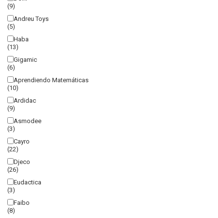
(9)
Andreu Toys
(5)
Haba
(13)
Gigamic
(6)
Aprendiendo Matemáticas
(10)
Ardidac
(9)
Asmodee
(3)
Cayro
(22)
Djeco
(26)
Eudactica
(3)
Faibo
(8)