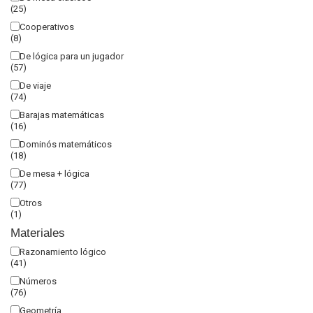
(25)
Cooperativos
(8)
De lógica para un jugador
(57)
De viaje
(74)
Barajas matemáticas
(16)
Dominós matemáticos
(18)
De mesa + lógica
(77)
Otros
(1)
Materiales
Razonamiento lógico
(41)
Números
(76)
Geometría