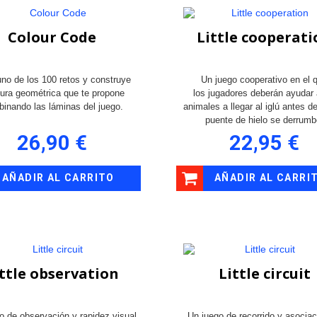
Colour Code
Little cooperat
uno de los 100 retos y construye
Un juego cooperativo en el 
igura geométrica que te propone
los jugadores deberán ayudar 
inando las láminas del juego.
animales a llegar al iglú antes d
puente de hielo se derrumb
26,90 €
22,95 €
AÑADIR AL CARRITO
AÑADIR AL CARRI
ittle observation
Little circuit
o de observación y rapidez visual
Un juego de recorrido y asociac