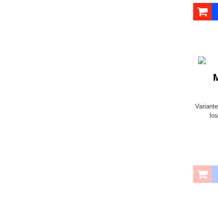
M
Variante
lo