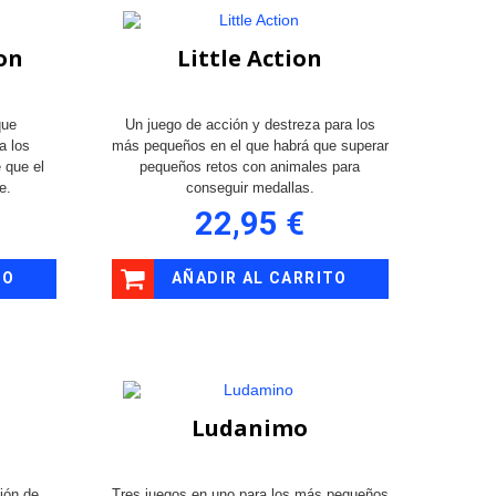
ion
Little Action
que
Un juego de acción y destreza para los
a los
más pequeños en el que habrá que superar
e que el
pequeños retos con animales para
e.
conseguir medallas.
22,95 €
TO
AÑADIR AL CARRITO
Ludanimo
ión de
Tres juegos en uno para los más pequeños