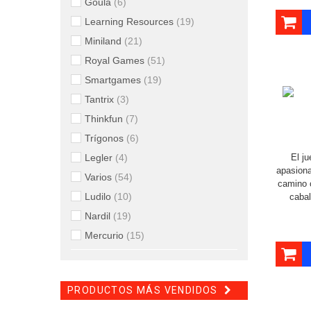
Goula
(6)
Learning Resources
(19)
Miniland
(21)
Royal Games
(51)
Smartgames
(19)
Tantrix
(3)
Thinkfun
(7)
Trígonos
(6)
Legler
(4)
El j
apasiona
Varios
(54)
camino c
Ludilo
(10)
cabal
Nardil
(19)
Mercurio
(15)
PRODUCTOS MÁS VENDIDOS