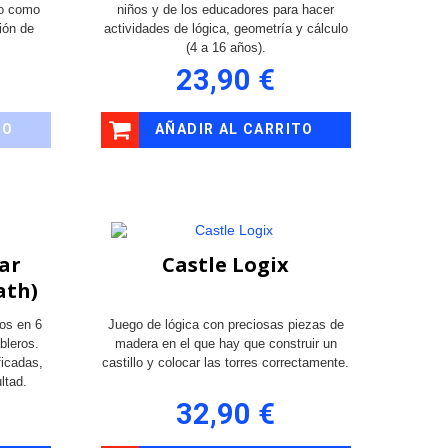
co como
niños y de los educadores para hacer
ción de
actividades de lógica, geometría y cálculo
(4 a 16 años).
23,90 €
TO
AÑADIR AL CARRITO
tar
Castle Logix
ath)
os en 6
Juego de lógica con preciosas piezas de
ableros.
madera en el que hay que construir un
ficadas,
castillo y colocar las torres correctamente.
ltad.
32,90 €