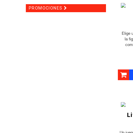
PROMOCIONES
Elige 
la f
comb
L
Un jueg