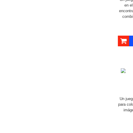
en e
encontr
combi
Un jueg
para col
imág