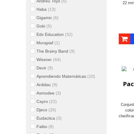
Andreu Toys
(5)
22 mm 
Haba
(13)
Gigamic
(6)
Goki
(5)
Edx Education
(32)
Morapiaf
(1)
The Brainy Band
(9)
Wissner
(44)
Devir
(9)
Aprendiendo Matemáticas
(10)
Pac
Ardidac
(9)
Asmodee
(3)
Cayro
(22)
Conjunt
Djeco
(26)
color
clasific
Eudactica
(3)
Faibo
(8)