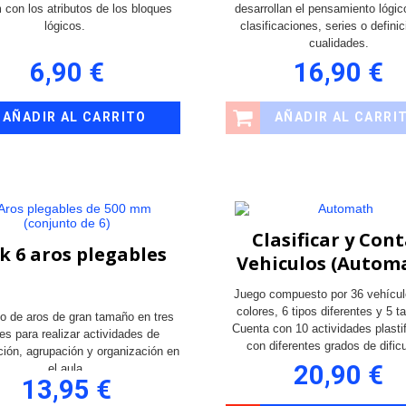
con los atributos de los bloques
desarrollan el pensamiento lógi
lógicos.
clasificaciones, series o defini
cualidades.
6,90 €
16,90 €
AÑADIR AL CARRITO
AÑADIR AL CARRI
Clasificar y Con
k 6 aros plegables
Vehiculos (Autom
Juego compuesto por 36 vehícul
colores, 6 tipos diferentes y 5 t
o de aros de gran tamaño en tres
Cuenta con 10 actividades plasti
es para realizar actividades de
con diferentes grados de dificu
ación, agrupación y organización en
20,90 €
el aula.
13,95 €