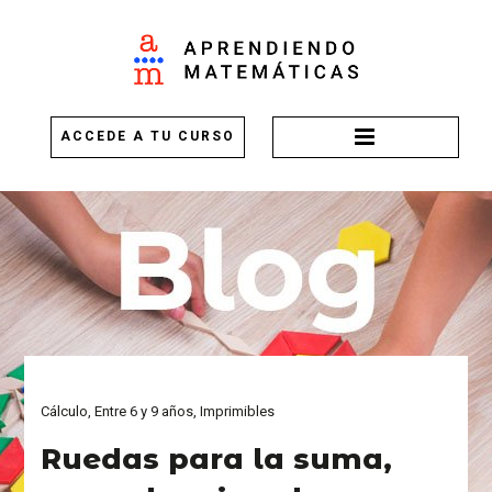
Saltar
Saltar
al
al
contenido
pie
APRENDIENDO
Recursos para aprender y enseñar matemáticas
principal
de
página
ACCEDE A TU CURSO
MATEMÁTICAS
Cálculo
,
Entre 6 y 9 años
,
Imprimibles
Ruedas para la suma,