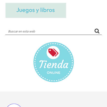
Buscar
en
esta
web
Footer