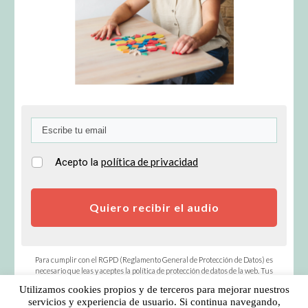
política de privacidad
Acepto la
Quiero recibir el audio
Para cumplir con el RGPD (Reglamento General de Protección de Datos) es
necesario que leas y aceptes la política de protección de datos de la web. Tus
datos serán almacenados en ActiveCampaign un proveedor de email marketing
Utilizamos cookies propios y de terceros para mejorar nuestros
que también cumple con el RGDP.
servicios y experiencia de usuario. Si continua navegando,